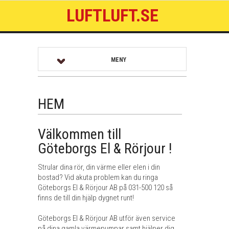
LUFTLUFT.SE
MENY
HEM
Välkommen till
Göteborgs El & Rörjour !
Strular dina rör, din värme eller elen i din
bostad? Vid akuta problem kan du ringa
Göteborgs El & Rörjour AB på 031-500 120 så
finns de till din hjälp dygnet runt!
Göteborgs El & Rörjour AB utför även service
på dina gamla värmepumpar samt hjälper dig