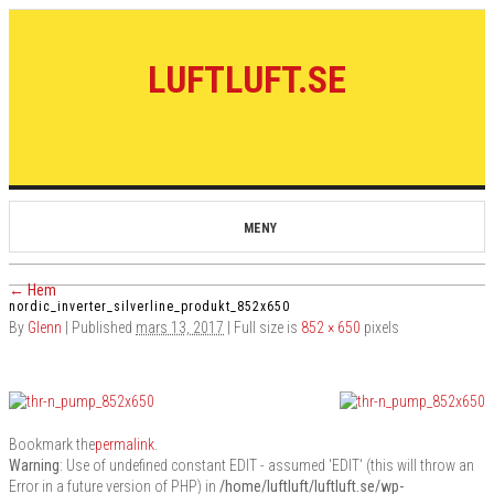
LUFTLUFT.SE
MENY
←
Hem
nordic_inverter_silverline_produkt_852x650
By
Glenn
|
Published
mars 13, 2017
| Full size is
852 × 650
pixels
Bookmark the
permalink
.
Warning
: Use of undefined constant EDIT - assumed 'EDIT' (this will throw an
Error in a future version of PHP) in
/home/luftluft/luftluft.se/wp-