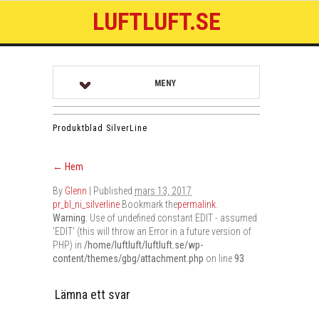
LUFTLUFT.SE
MENY
Produktblad SilverLine
←
Hem
By
Glenn
|
Published
mars 13, 2017
pr_bl_ni_silverline
Bookmark the
permalink
.
Warning
: Use of undefined constant EDIT - assumed
'EDIT' (this will throw an Error in a future version of
PHP) in
/home/luftluft/luftluft.se/wp-
content/themes/gbg/attachment.php
on line
93
Lämna ett svar